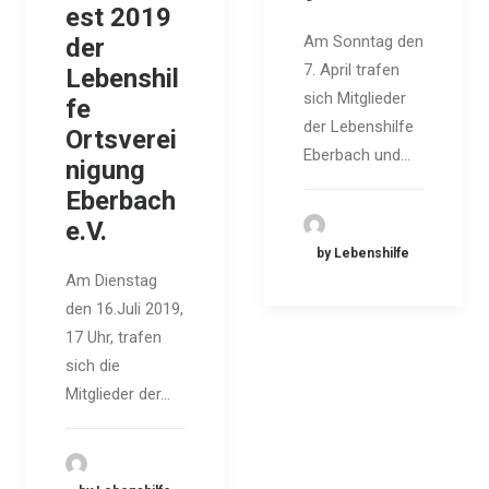
est 2019
Am Sonntag den
der
7. April trafen
Lebenshil
sich Mitglieder
fe
der Lebenshilfe
Ortsverei
Eberbach und…
nigung
Eberbach
e.V.
by Lebenshilfe
Am Dienstag
den 16.Juli 2019,
17 Uhr, trafen
sich die
Mitglieder der…