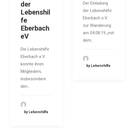
der
Der Einladung
der Lebenshilfe
Lebenshil
Eberbach e.V.
fe
zur Wanderung
Eberbach
am 04.08.19 „mit
eV
dem…
Die Lebenshilfe
Eberbach e.V.
konnte ihren
by Lebenshilfe
Mitgliedern,
insbesondere
den…
by Lebenshilfe