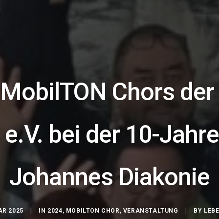
s MobilTON Chors der
e.V. bei der 10-Jahre
Johannes Diakonie
AR 2025
|
IN
2024
,
MOBILTON CHOR
,
VERANSTALTUNG
|
BY
LEB